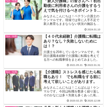
「新人介護職」の皆さんへ！初出
悩み・転職
足を踏み入れたばかりですね...
勤後に利用者さんの介護をするう
えで気を付けるべきポイント５
選！
みなさんこんにちは！ベテラン介護士の
ケンマルです。現場では常に人手不足で
新人教育もままならない状況の施設も多
く存在します。いざ、初出勤したのに簡
2024.01.10
単な業務の流れを説明されて数日で一人
立ちってことも少なくありません。それ
【４０代未経験】介護職に転職は
悩み・転職
に、育成経験の少ないベテ...
あり？なし？失敗しないために
は！？
介護士を25年しているケンマルです。今
回介護職未経験で介護職に転職を考えて
る方への転職事情をまとめてみました。
2021.05.21
2022.01.31
【介護職】ストレスを感じたら転
悩み・転職
職もあり！ でも転職をする前に
考えて欲しいことがあります。
みなさんこんにちは！こんばんは！ケン
マルです。今回は転職を数多く繰り返し
そのかなには多々失敗も多くあった私の
「転職する前にちょっと立ち止まって考
2020.02.25
2020.12.06
えて欲しいこと」をまとめみたので転職
しようか悩んでいる方は是非一読して頂