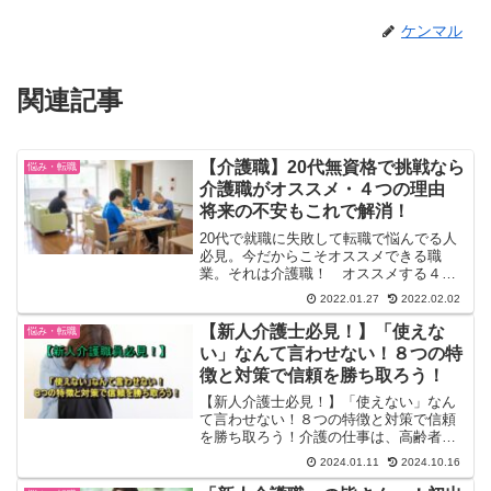
ケンマル
関連記事
【介護職】20代無資格で挑戦なら
悩み・転職
介護職がオススメ・４つの理由
将来の不安もこれで解消！
20代で就職に失敗して転職で悩んでる人
必見。今だからこそオススメできる職
業。それは介護職！ オススメする４つ
の理由を分かりやすく解説します。
2022.01.27
2022.02.02
【新人介護士必見！】「使えな
悩み・転職
い」なんて言わせない！８つの特
徴と対策で信頼を勝ち取ろう！
【新人介護士必見！】「使えない」なん
て言わせない！８つの特徴と対策で信頼
を勝ち取ろう！介護の仕事は、高齢者の
方々や、障がいを持つ方々の生活を支
2024.01.11
2024.10.16
え、笑顔を届けることができます。やり
がいのある仕事に、あなたは今、まさに