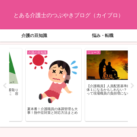
とある介護士のつぶやきブログ（カイブロ）
介護の豆知識
悩み・転職
ニュース
ニュース
介
【介護職員】人員配置基準緩和 4
【
介護職の将来性はある？2025年問
体１になるかもしれない？ これ
い
題後の働き方とキャリアを解説
って現場職員の負担増にならない
の？
大
め