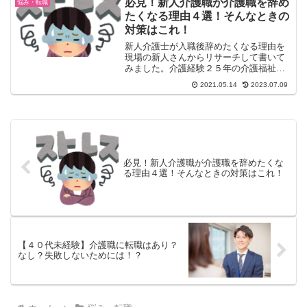
必見！新人介護職が介護職を辞め
悩み・転職
けると嬉しいです。※あく...
たくなる理由４選！そんなときの
対策はこれ！
新人介護士が入職後辞めたくなる理由を
現場の新人さんからリサーチして書いて
みました。介護経験２５年の介護福祉士
のケンマルが今までの経験からその解決
2021.05.14
2023.07.09
策も書いてみたのでよかったら読んでみ
てください。
必見！新人介護職が介護職を辞めたくな
る理由４選！そんなときの対策はこれ！
【４０代未経験】介護職に転職はあり？
なし？失敗しないためには！？