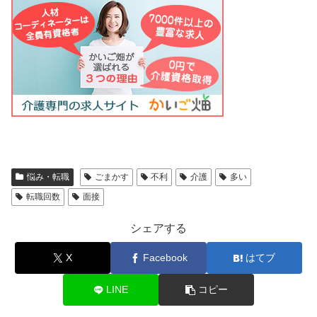
悩み・転職
ごまかす
不利
介護
多い
転職回数
面接
シェアする
X
Facebook
はてブ
LINE
コピー